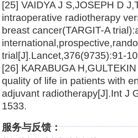
[25] VAIDYA J S,JOSEPH D J,T
intraoperative radiotherapy ve
breast cancer(TARGIT-A trial):
international,prospective,rand
trial[J].Lancet,376(9735):91-10
[26] KARABUGA H,GULTEKIN M
quality of life in patients with
adjuvant radiotherapy[J].Int J
1533.
服务与反馈：