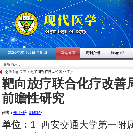
2026年08月06日 星期四
网站首页
期刊介绍
通知公告
最新消息：
您当前的位置：
电子期刊栏目
→论著>>正文
靶向放疗联合化疗改善
前瞻性研究
1
2
作者：
雒小佳
胡海峰
单位：
1. 西安交通大学第一附属医