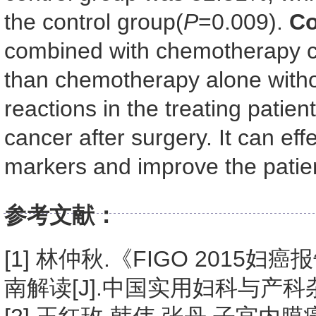
the control group(
P
=0.009).
Co
combined with chemotherapy ca
than chemotherapy alone withou
reactions in the treating patien
cancer after surgery. It can eff
markers and improve the patient
参考文献：
[1] 林仲秋.《FIGO 201
南解读[J].中国实用妇科与产科杂志,20