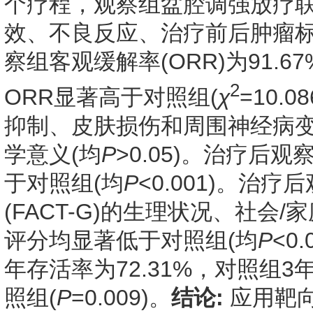
个疗程，观察组盆腔调强放疗联
效、不良反应、治疗前后肿瘤
察组客观缓解率(ORR)为91.6
2
ORR显著高于对照组(
χ
=10.08
抑制、皮肤损伤和周围神经病
学意义(均
P
>0.05)。治疗后观
于对照组(均
P
<0.001)。
(FACT-G)的生理状况、社会
评分均显著低于对照组(均
P
<0.
年存活率为72.31%，对照组3
照组(
P
=0.009)。
结论:
应用靶