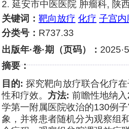
2. 延安市中医医院 肿瘤科, 陕西 
关键词：
靶向放疗
化疗
子宫内
分类号：
R737.33
出版年·卷·期（页码）：
2025
摘要：
目的:
探究靶向放疗联合化疗在
性和疗效。
方法:
前瞻性地纳入2
学第一附属医院收治的130例
象，并将患者随机分为观察组和