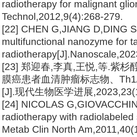
radiotherapy for malignant gli
Technol,2012,9(4):268-279.
[22] CHEN G,JIANG D,DING S,e
multifunctional nanozyme for t
radiotherapy[J].Nanoscale,20
[23] 郑迎春,李真,王悦,等
膜癌患者血清肿瘤标志物、Th1
[J].现代生物医学进展,2023,23(16
[24] NICOLAS G,GIOVACCHINI
radiotherapy with radiolabeled
Metab Clin North Am,2011,40(1