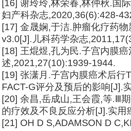
[16] 谢玲玲,林荣春,林仲秋.
妇产科杂志,2020,36(6):428-43
[17] 金晟娴,于洁.肿瘤化疗
v3.0[J].儿科药学杂志,2011,17(3)
[18] 王焜煜,孔为民.子宫内膜
述,2021,27(10):1939-1944.
[19] 张潇月.子宫内膜癌术
FACT-G评分及预后的影响[J].实用癌
[20] 余昌,岳成山,王会霞,
的疗效及不良反应分析[J].实用癌症杂志
[21] OH D S,ADAMSON D C,KI